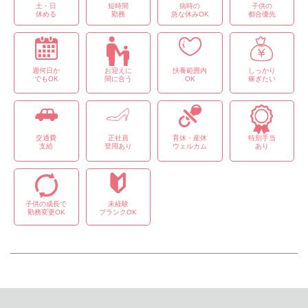
土・日
短時間
病時の
子供の
休める
勤務
急な休みOK
都合優先
週何日か
お迎えに
扶養範囲内
しっかり
でもOK
間に合う
OK
稼ぎたい
交通費
正社員
育休・産休
特別手当
支給
登用あり
ウェルカム
あり
子供の成長で
未経験
勤務変更OK
ブランクOK