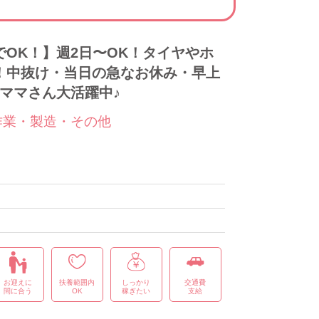
OK！】週2日〜OK！タイヤやホ
！中抜け・当日の急なお休み・早上
のママさん大活躍中♪
作業・製造・その他
お迎えに
扶養範囲内
しっかり
交通費
間に合う
OK
稼ぎたい
支給