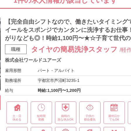
1件の求人情報が該当しています
【完全自由シフトなので、働きたいタイミングで
イールをスポンジでカンタンに洗浄するお仕事
がりなども◎！時給1,100円〜★☆子育て世代
タイヤの簡易洗浄スタッフ
職種
/軽
株式会社ワールドユアーズ
雇用形態
パート・アルバイト
勤務場所
宇都宮市芦沼町3235-1
給与
時給:1,100円〜1,200円
土・日
短時間
病時の
子供の
週何日か
休める
勤務
急な休みOK
都合優先
でもOK